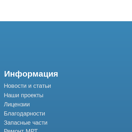
Контакты
+7 (995) 121-53-37
Горячая линия: +7 (977) 621-53-37
info@tomograph.pro
Сервис работает ежедневно с 9:00 до
20:00, без выходных
и праздничных дней
г. Москва, ул. Большая Почтовая 36 с9, м.
Электрозаводская Tomograph.pro - Сервис
КТ и МРТ
Мы в социальных сетях
Разработка сайта