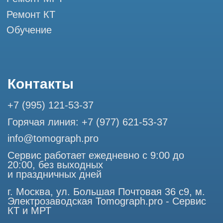
Профессиональный сервис МРТ и КТ
© Tomograph.pro
ООО "ТОМОГРАФ ПРО" ИНН 9701226718 ОГРН
1227700720532
105082, г. Москва, ул. Большая Почтовая 36 с 6, офис 202-
1
Использование материалов данного сайта разрешено
только с согласия владельца. Владелец оставляет за собой
право воспользоваться статьей 146 УК РФ при нарушении
авторских и смежных прав. Вся информация,
представленная на сайте, ни при каких условиях не
является публичной офертой, определяемой положениями
Статьи 437 (2) Гражданского кодекса РФ.
Продолжая работу с сайтом, вы даете согласие на
использование сайтом cookies и обработку персональных
данных в целях функционирования сайта, проведения
ретаргетинга, статистических исследований, улучшения
сервиса и предоставления релевантной рекламной
информации на основе ваших предпочтений и интересов.