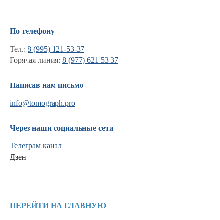
По телефону
Тел.:
8 (995) 121-53-37
Горячая линия:
8 (977) 621 53 37
Написав нам письмо
info@tomograph.pro
Информация
Через наши социальные сети
Новости и статьи
Наши проекты
Телеграм канал
Лицензии
Дзен
Благодарности
Запасные части
Ремонт МРТ
Ремонт КТ
ПЕРЕЙТИ НА ГЛАВНУЮ
Обучение