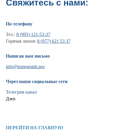
Свяжитесь с нами:
По телефону
Тел.:
8 (995) 121-53-37
Горячая линия:
8 (977) 621 53 37
Написав нам письмо
info@tomograph.pro
Информация
Через наши социальные сети
Новости и статьи
Наши проекты
Телеграм канал
Лицензии
Дзен
Благодарности
Запасные части
Ремонт МРТ
Ремонт КТ
ПЕРЕЙТИ НА ГЛАВНУЮ
Обучение