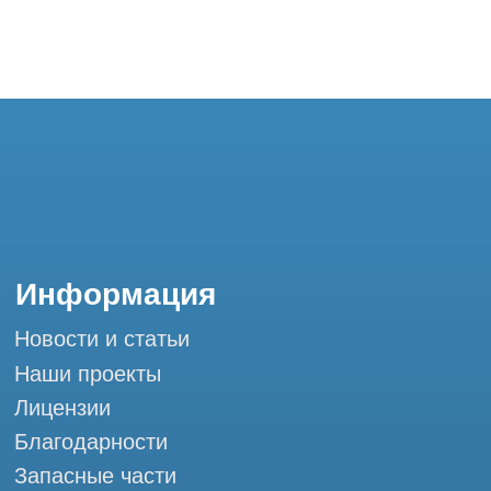
Контакты
+7 (995) 121-53-37
Горячая линия: +7 (977) 621-53-37
info@tomograph.pro
Сервис работает ежедневно с 9:00 до
20:00, без выходных
и праздничных дней
г. Москва, ул. Большая Почтовая 36 с9, м.
Электрозаводская Tomograph.pro - Сервис
КТ и МРТ
Мы в социальных сетях
Разработка сайта