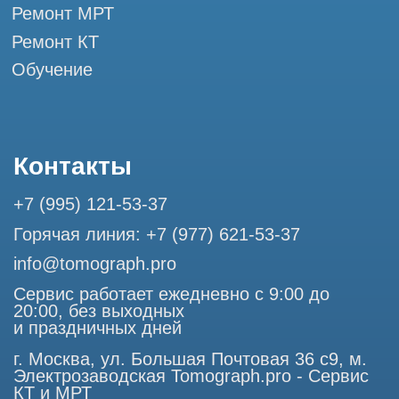
Профессиональный сервис МРТ и КТ
© Tomograph.pro
ООО "ТОМОГРАФ ПРО" ИНН 9701226718 ОГРН
1227700720532
105082, г. Москва, ул. Большая Почтовая 36 с 6, офис 202-
1
Использование материалов данного сайта разрешено
только с согласия владельца. Владелец оставляет за собой
право воспользоваться статьей 146 УК РФ при нарушении
авторских и смежных прав. Вся информация,
представленная на сайте, ни при каких условиях не
является публичной офертой, определяемой положениями
Статьи 437 (2) Гражданского кодекса РФ.
Продолжая работу с сайтом, вы даете согласие на
использование сайтом cookies и обработку персональных
данных в целях функционирования сайта, проведения
ретаргетинга, статистических исследований, улучшения
сервиса и предоставления релевантной рекламной
информации на основе ваших предпочтений и интересов.