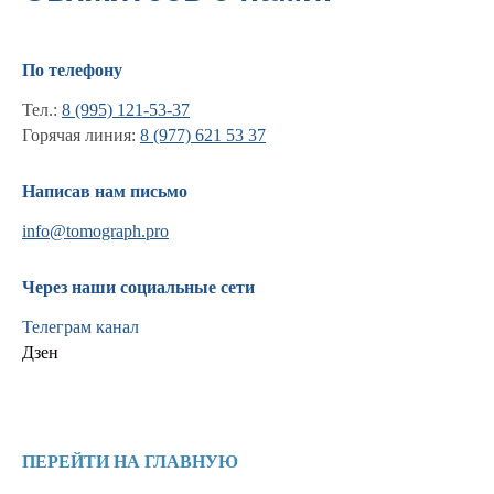
По телефону
Тел.:
8 (995) 121-53-37
Горячая линия:
8 (977) 621 53 37
Написав нам письмо
info@tomograph.pro
Информация
Через наши социальные сети
Новости и статьи
Наши проекты
Телеграм канал
Лицензии
Дзен
Благодарности
Запасные части
Ремонт МРТ
Ремонт КТ
ПЕРЕЙТИ НА ГЛАВНУЮ
Обучение