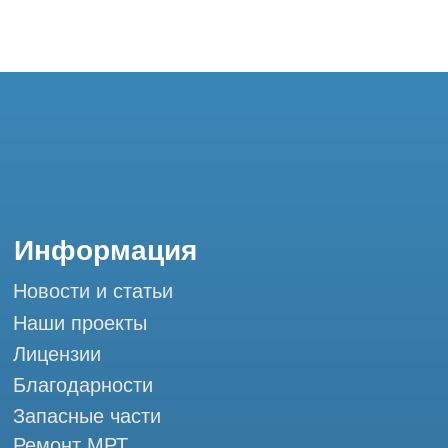
Контакты
+7 (995) 121-53-37
Горячая линия: +7 (977) 621-53-37
info@tomograph.pro
Сервис работает ежедневно с 9:00 до
20:00, без выходных
и праздничных дней
г. Москва, ул. Большая Почтовая 36 с9, м.
Электрозаводская Tomograph.pro - Сервис
КТ и МРТ
Мы в социальных сетях
Разработка сайта