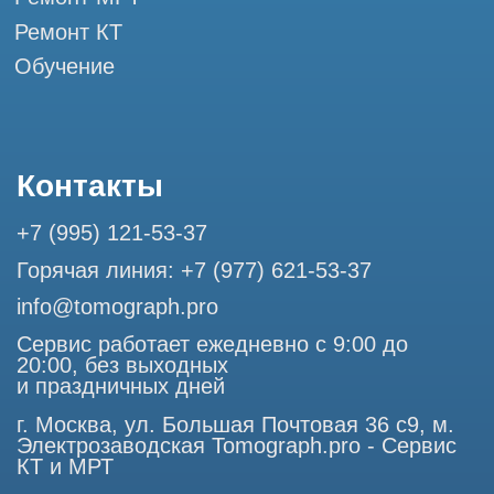
Профессиональный сервис МРТ и КТ
© Tomograph.pro
ООО "ТОМОГРАФ ПРО" ИНН 9701226718 ОГРН
1227700720532
105082, г. Москва, ул. Большая Почтовая 36 с 6, офис 202-
1
Использование материалов данного сайта разрешено
только с согласия владельца. Владелец оставляет за собой
право воспользоваться статьей 146 УК РФ при нарушении
авторских и смежных прав. Вся информация,
представленная на сайте, ни при каких условиях не
является публичной офертой, определяемой положениями
Статьи 437 (2) Гражданского кодекса РФ.
Продолжая работу с сайтом, вы даете согласие на
использование сайтом cookies и обработку персональных
данных в целях функционирования сайта, проведения
ретаргетинга, статистических исследований, улучшения
сервиса и предоставления релевантной рекламной
информации на основе ваших предпочтений и интересов.