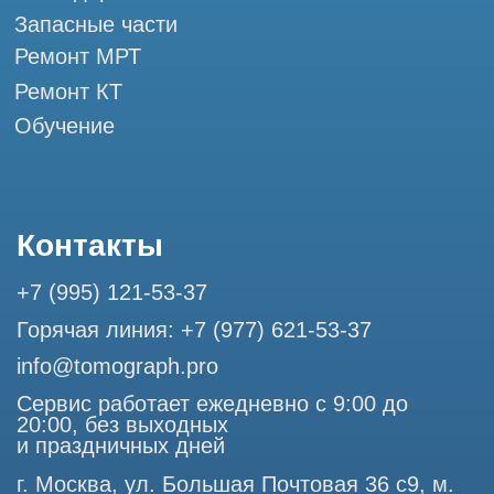
Разработка сайта
Профессиональный сервис МРТ и КТ
© Tomograph.pro
ООО "ТОМОГРАФ ПРО" ИНН 9701226718 ОГРН
1227700720532
105082, г. Москва, ул. Большая Почтовая 36 с 6, офис 202-
1
Использование материалов данного сайта разрешено
только с согласия владельца. Владелец оставляет за собой
право воспользоваться статьей 146 УК РФ при нарушении
авторских и смежных прав. Вся информация,
представленная на сайте, ни при каких условиях не
является публичной офертой, определяемой положениями
Статьи 437 (2) Гражданского кодекса РФ.
Продолжая работу с сайтом, вы даете согласие на
использование сайтом cookies и обработку персональных
данных в целях функционирования сайта, проведения
ретаргетинга, статистических исследований, улучшения
сервиса и предоставления релевантной рекламной
информации на основе ваших предпочтений и интересов.