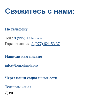
Свяжитесь с нами:
По телефону
Тел.:
8 (995) 121-53-37
Горячая линия:
8 (977) 621 53 37
Написав нам письмо
info@tomograph.pro
Информация
Новости и статьи
Через наши социальные сети
Наши проекты
Телеграм канал
Лицензии
Дзен
Благодарности
Запасные части
Ремонт МРТ
Ремонт КТ