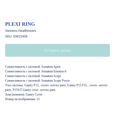
PLEXI RING
Siemens Healthineers
SKU:
03815409
Оставить заявку
Совместимость с системой: Somatom Spirit
Совместимость с системой: Somatom Emotion 6
Совместимость с системой: Somatom Scope
Совместимость с системой: Somatom Scope Power
Узел системы: Gantry P15_ covers -service parts, Gantry P15 F/G_ covers -service
parts, P15S/T Gantry cover -service parts
Зона (комната): Gantry Cover
Номер на изображении: 13