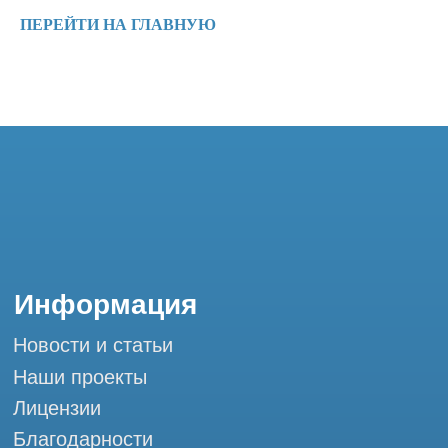
Обучение
ПЕРЕЙТИ НА ГЛАВНУЮ
Контакты
+7 (995) 121-53-37
Горячая линия: +7 (977) 621-53-37
info@tomograph.pro
Сервис работает ежедневно с 9:00 до
20:00, без выходных
и праздничных дней
г. Москва, ул. Большая Почтовая 36 с9, м.
Электрозаводская Tomograph.pro - Сервис
КТ и МРТ
Мы в социальных сетях