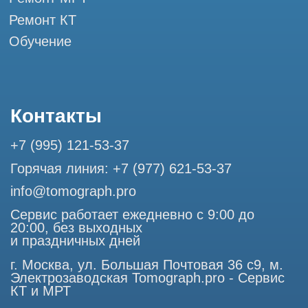
Профессиональный сервис МРТ и КТ
© Tomograph.pro
ООО "ТОМОГРАФ ПРО" ИНН 9701226718 ОГРН
1227700720532
105082, г. Москва, ул. Большая Почтовая 36 с 6, офис 202-
1
Использование материалов данного сайта разрешено
только с согласия владельца. Владелец оставляет за собой
право воспользоваться статьей 146 УК РФ при нарушении
авторских и смежных прав. Вся информация,
представленная на сайте, ни при каких условиях не
является публичной офертой, определяемой положениями
Статьи 437 (2) Гражданского кодекса РФ.
Продолжая работу с сайтом, вы даете согласие на
использование сайтом cookies и обработку персональных
данных в целях функционирования сайта, проведения
ретаргетинга, статистических исследований, улучшения
сервиса и предоставления релевантной рекламной
информации на основе ваших предпочтений и интересов.