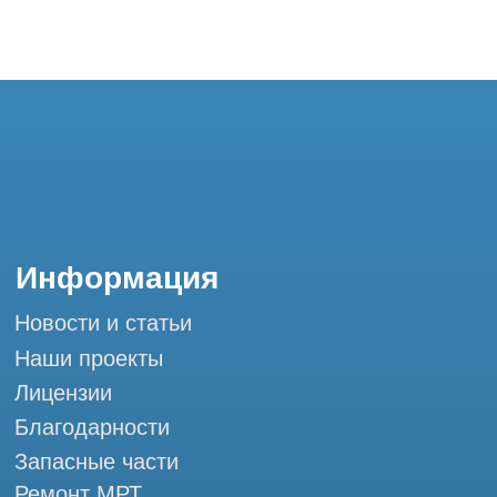
Контакты
+7 (995) 121-53-37
Горячая линия: +7 (977) 621-53-37
info@tomograph.pro
Сервис работает ежедневно с 9:00 до
20:00, без выходных
и праздничных дней
г. Москва, ул. Большая Почтовая 36 с9, м.
Электрозаводская Tomograph.pro - Сервис
КТ и МРТ
Мы в социальных сетях
Разработка сайта