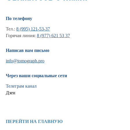
По телефону
Тел.:
8 (995) 121-53-37
Горячая линия:
8 (977) 621 53 37
Написав нам письмо
info@tomograph.pro
Информация
Через наши социальные сети
Новости и статьи
Наши проекты
Телеграм канал
Лицензии
Дзен
Благодарности
Запасные части
Ремонт МРТ
Ремонт КТ
ПЕРЕЙТИ НА ГЛАВНУЮ
Обучение