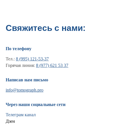
Свяжитесь с нами:
По телефону
Тел.:
8 (995) 121-53-37
Горячая линия:
8 (977) 621 53 37
Написав нам письмо
info@tomograph.pro
Информация
Новости и статьи
Через наши социальные сети
Наши проекты
Лицензии
Телеграм канал
Благодарности
Дзен
Запасные части