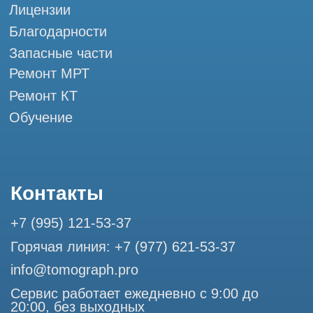
Разработка сайта
Профессиональный сервис МРТ и КТ
© Tomograph.pro
ООО "ТОМОГРАФ ПРО" ИНН 9701226718 ОГРН
1227700720532
105082, г. Москва, ул. Большая Почтовая 36 с 6, офис 202-
1
Использование материалов данного сайта разрешено
только с согласия владельца. Владелец оставляет за собой
право воспользоваться статьей 146 УК РФ при нарушении
авторских и смежных прав. Вся информация,
представленная на сайте, ни при каких условиях не
является публичной офертой, определяемой положениями
Статьи 437 (2) Гражданского кодекса РФ.
Продолжая работу с сайтом, вы даете согласие на
использование сайтом cookies и обработку персональных
данных в целях функционирования сайта, проведения
ретаргетинга, статистических исследований, улучшения