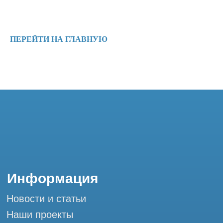
Ремонт МРТ
Ремонт КТ
Обучение
ПЕРЕЙТИ НА ГЛАВНУЮ
Контакты
+7 (995) 121-53-37
Горячая линия: +7 (977) 621-53-37
info@tomograph.pro
Сервис работает ежедневно с 9:00 до
20:00, без выходных
и праздничных дней
г. Москва, ул. Большая Почтовая 36 с9, м.
Электрозаводская Tomograph.pro - Сервис
КТ и МРТ
Мы в социальных сетях