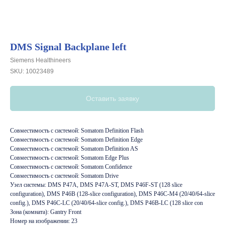
DMS Signal Backplane left
Siemens Healthineers
SKU:
10023489
Оставить заявку
Совместимость с системой: Somatom Definition Flash
Совместимость с системой: Somatom Definition Edge
Совместимость с системой: Somatom Definition AS
Совместимость с системой: Somatom Edge Plus
Совместимость с системой: Somatom Confidence
Совместимость с системой: Somatom Drive
Узел системы: DMS P47A, DMS P47A-ST, DMS P46F-ST (128 slice
configuration), DMS P46B (128-slice configuration), DMS P46C-M4 (20/40/64-slice
config.), DMS P46C-LC (20/40/64-slice config.), DMS P46B-LC (128 slice con
Зона (комната): Gantry Front
Номер на изображении: 23