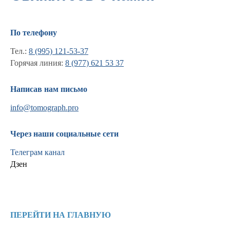
По телефону
Тел.:
8 (995) 121-53-37
Горячая линия:
8 (977) 621 53 37
Написав нам письмо
info@tomograph.pro
Информация
Через наши социальные сети
Новости и статьи
Наши проекты
Телеграм канал
Лицензии
Дзен
Благодарности
Запасные части
Ремонт МРТ
Ремонт КТ
ПЕРЕЙТИ НА ГЛАВНУЮ
Обучение