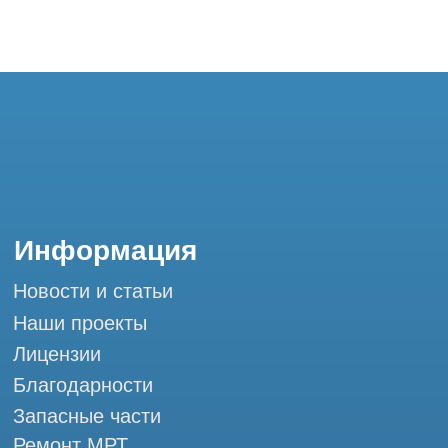
Контакты
+7 (995) 121-53-37
Горячая линия: +7 (977) 621-53-37
info@tomograph.pro
Сервис работает ежедневно с 9:00 до
20:00, без выходных
и праздничных дней
г. Москва, ул. Большая Почтовая 36 с9, м.
Электрозаводская Tomograph.pro - Сервис
КТ и МРТ
Мы в социальных сетях
Разработка сайта