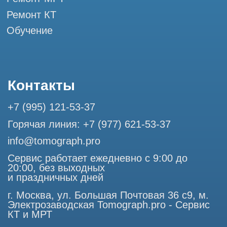
Профессиональный сервис МРТ и КТ
© Tomograph.pro
ООО "ТОМОГРАФ ПРО" ИНН 9701226718 ОГРН
1227700720532
105082, г. Москва, ул. Большая Почтовая 36 с 6, офис 202-
1
Использование материалов данного сайта разрешено
только с согласия владельца. Владелец оставляет за собой
право воспользоваться статьей 146 УК РФ при нарушении
авторских и смежных прав. Вся информация,
представленная на сайте, ни при каких условиях не
является публичной офертой, определяемой положениями
Статьи 437 (2) Гражданского кодекса РФ.
Продолжая работу с сайтом, вы даете согласие на
использование сайтом cookies и обработку персональных
данных в целях функционирования сайта, проведения
ретаргетинга, статистических исследований, улучшения
сервиса и предоставления релевантной рекламной
информации на основе ваших предпочтений и интересов.