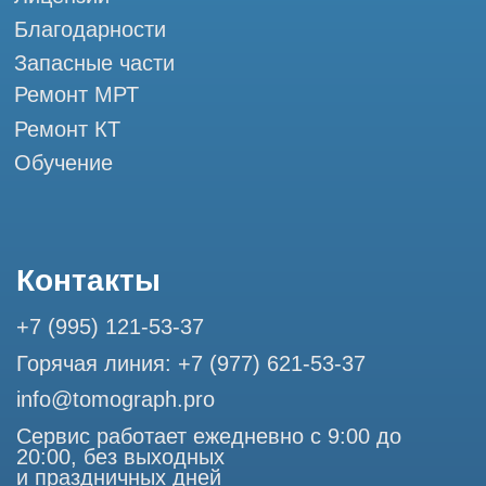
Разработка сайта
Профессиональный сервис МРТ и КТ
© Tomograph.pro
ООО "ТОМОГРАФ ПРО" ИНН 9701226718 ОГРН
1227700720532
105082, г. Москва, ул. Большая Почтовая 36 с 6, офис 202-
1
Использование материалов данного сайта разрешено
только с согласия владельца. Владелец оставляет за собой
право воспользоваться статьей 146 УК РФ при нарушении
авторских и смежных прав. Вся информация,
представленная на сайте, ни при каких условиях не
является публичной офертой, определяемой положениями
Статьи 437 (2) Гражданского кодекса РФ.
Продолжая работу с сайтом, вы даете согласие на
использование сайтом cookies и обработку персональных
данных в целях функционирования сайта, проведения
ретаргетинга, статистических исследований, улучшения
сервиса и предоставления релевантной рекламной