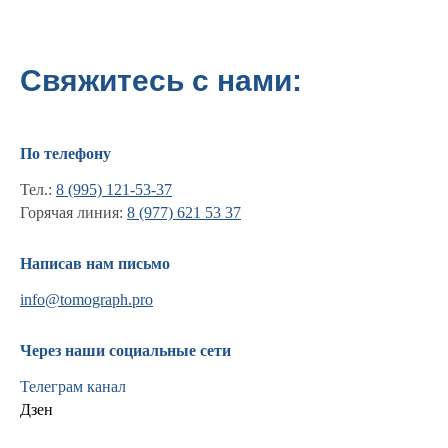
Свяжитесь с нами:
По телефону
Тел.:
8 (995) 121-53-37
Горячая линия:
8 (977) 621 53 37
Написав нам письмо
info@tomograph.pro
Информация
Новости и статьи
Через наши социальные сети
Наши проекты
Лицензии
Телеграм канал
Благодарности
Дзен
Запасные части
Ремонт МРТ