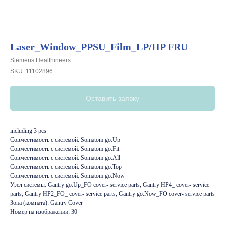
Laser_Window_PPSU_Film_LP/HP FRU
Siemens Healthineers
SKU:
11102896
Оставить заявку
including 3 pcs
Совместимость с системой: Somatom go.Up
Совместимость с системой: Somatom go.Fit
Совместимость с системой: Somatom go.All
Совместимость с системой: Somatom go.Top
Совместимость с системой: Somatom go.Now
Узел системы: Gantry go.Up_FO cover- service parts, Gantry HP4_ cover- service
parts, Gantry HP2_FO_ cover- service parts, Gantry go.Now_FO cover- service parts
Зона (комната): Gantry Cover
Номер на изображении: 30