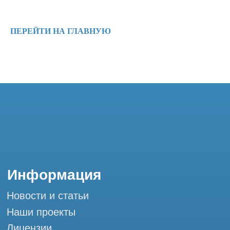
Ремонт КТ
Обучение
ПЕРЕЙТИ НА ГЛАВНУЮ
Контакты
+7 (995) 121-53-37
Горячая линия: +7 (977) 621-53-37
info@tomograph.pro
Сервис работает ежедневно с 9:00 до
20:00, без выходных
и праздничных дней
г. Москва, ул. Большая Почтовая 36 с9, м.
Электрозаводская Tomograph.pro - Сервис
КТ и МРТ
Мы в социальных сетях