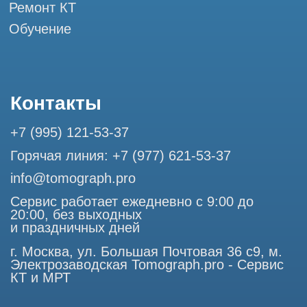
Профессиональный сервис МРТ и КТ
© Tomograph.pro
ООО "ТОМОГРАФ ПРО" ИНН 9701226718 ОГРН
1227700720532
105082, г. Москва, ул. Большая Почтовая 36 с 6, офис 202-
1
Использование материалов данного сайта разрешено
только с согласия владельца. Владелец оставляет за собой
право воспользоваться статьей 146 УК РФ при нарушении
авторских и смежных прав. Вся информация,
представленная на сайте, ни при каких условиях не
является публичной офертой, определяемой положениями
Статьи 437 (2) Гражданского кодекса РФ.
Продолжая работу с сайтом, вы даете согласие на
использование сайтом cookies и обработку персональных
данных в целях функционирования сайта, проведения
ретаргетинга, статистических исследований, улучшения
сервиса и предоставления релевантной рекламной
информации на основе ваших предпочтений и интересов.