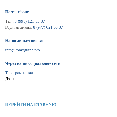
По телефону
Тел.:
8 (995) 121-53-37
Горячая линия:
8 (977) 621 53 37
Написав нам письмо
info@tomograph.pro
Информация
Через наши социальные сети
Новости и статьи
Телеграм канал
Наши проекты
Дзен
Лицензии
Благодарности
Запасные части
Ремонт МРТ
Ремонт КТ
ПЕРЕЙТИ НА ГЛАВНУЮ
Обучение