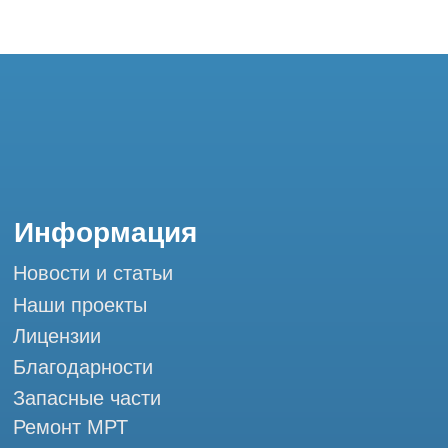
Контакты
+7 (995) 121-53-37
Горячая линия: +7 (977) 621-53-37
info@tomograph.pro
Сервис работает ежедневно с 9:00 до
20:00, без выходных
и праздничных дней
г. Москва, ул. Большая Почтовая 36 с9, м.
Электрозаводская Tomograph.pro - Сервис
КТ и МРТ
Мы в социальных сетях
Разработка сайта