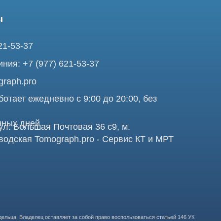
pro
ежедневно с 9:00 до 20:00, без
ней
ольшая Почтовая 36 с9, м.
я Tomograph.pro - Сервис КТ и МРТ
Про
аделец оставляет за собой право воспользоваться статьей 146 УК
те, ни при каких условиях не является публичной офертой,
бработку персональных данных в целях функционирования сайта,
ООО "ТОМОГРАФ 
ставления релевантной рекламной информации на основе ваших
105082, г. Мос