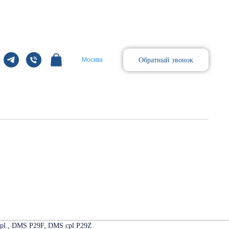
Обратный звонок
Москва
om Definition
m Sensation 60 / Cardiac 60
om Sensation 40
pl., DMS P29F, DMS cpl P29Z