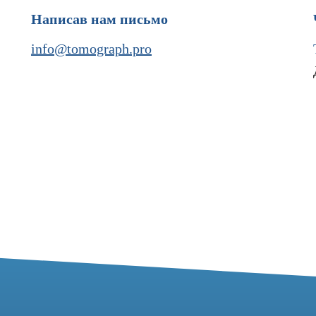
Написав нам письмо
info@tomograph.pro
37
7 (977) 621-53-37