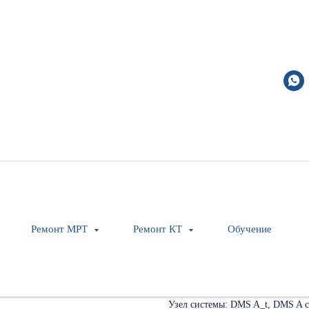
Spindle drive kpl
Siemens Healthineers
08429255
Оставить заявку
Ремонт МРТ
Ремонт КТ
Обучение
Совместимость с системой: Somat
Совместимость с системой: Somato
Совместимость с системой: Somat
Узел системы: DMS A_t, DMS A c