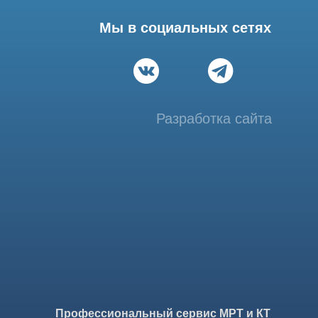
Разработка сайта
фессиональный сервис МРТ и КТ
© Tomograph.pro
ПРО" ИНН 9701226718 ОГРН 1227700720532
ква, ул. Большая Почтовая 36 с 6, офис 202-1