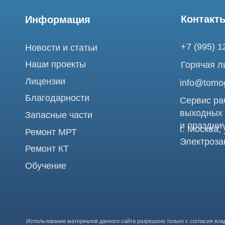
Лицензии
info@tomograph.
Благодарности
Сервис работает 
выходных
Запасные части
и праздничных д
г. Москва, ул. Б
Ремонт МРТ
Электрозаводска
Ремонт КТ
Обучение
Использование материалов данного сайта разрешено только с согласия владельца. Вл
РФ при нарушении авторских и смежных прав. Вся информация, представленная на сай
определяемой положениями Статьи 437 (2) Гражданского кодекса РФ.
Продолжая работу с сайтом, вы даете согласие на использование сайтом cookies и о
проведения ретаргетинга, статистических исследований, улучшения сервиса и предо
предпочтений и интересов.