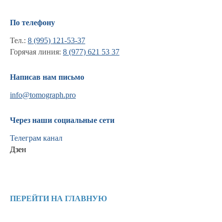
По телефону
Тел.:
8 (995) 121-53-37
Горячая линия:
8 (977) 621 53 37
Написав нам письмо
info@tomograph.pro
Информация
Через наши социальные сети
Новости и статьи
Телеграм канал
Наши проекты
Дзен
Лицензии
Благодарности
Запасные части
Ремонт МРТ
Ремонт КТ
ПЕРЕЙТИ НА ГЛАВНУЮ
Обучение