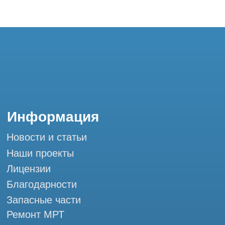
Контакты
+7 (995) 121-53-37
Горячая линия: +7 (977) 621-53-37
info@tomograph.pro
Сервис работает ежедневно с 9:00 до
20:00, без выходных
и праздничных дней
г. Москва, ул. Большая Почтовая 36 с9, м.
Электрозаводская Tomograph.pro - Сервис
КТ и МРТ
Мы в социальных сетях
Разработка сайта