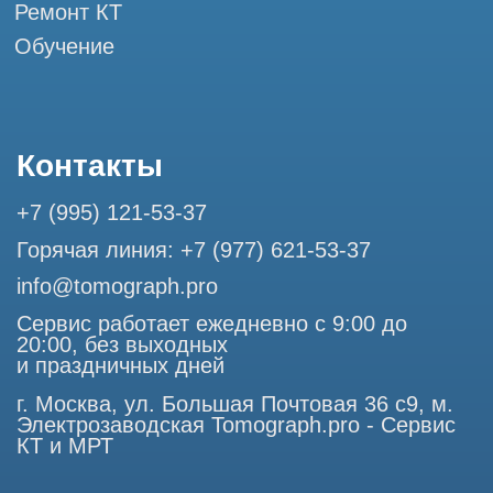
Профессиональный сервис МРТ и КТ
© Tomograph.pro
ООО "ТОМОГРАФ ПРО" ИНН 9701226718 ОГРН
1227700720532
105082, г. Москва, ул. Большая Почтовая 36 с 6, офис 202-
1
Использование материалов данного сайта разрешено
только с согласия владельца. Владелец оставляет за собой
право воспользоваться статьей 146 УК РФ при нарушении
авторских и смежных прав. Вся информация,
представленная на сайте, ни при каких условиях не
является публичной офертой, определяемой положениями
Статьи 437 (2) Гражданского кодекса РФ.
Продолжая работу с сайтом, вы даете согласие на
использование сайтом cookies и обработку персональных
данных в целях функционирования сайта, проведения
ретаргетинга, статистических исследований, улучшения
сервиса и предоставления релевантной рекламной
информации на основе ваших предпочтений и интересов.